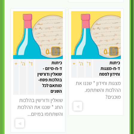
מוקצה ובסיס לדבר
האסור
עיסוק בענייני חול
0
0
כיתות
כיתות
ד'
ה'
+
ד'
ה'
+
ד-ח-מצגות
ד-ח-מיזם -
וחידון לפסח
שואלין ודורשין
בהלכות פסח-
מצגות וחידון * שננו את
מותאם לכל
ההלכות והשתתפו.
השנים
מוכנים?
שואלין ודורשין בהלכות
החג * שננו את ההלכות
והשתתפו במיזם...