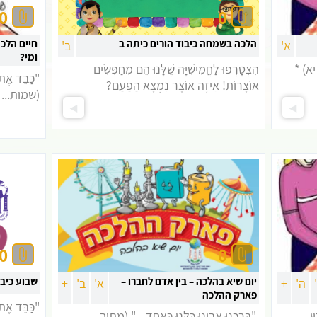
כל לשם שמים
0
0
מירת הגוף והנפש
ער בעלי חיים
הלכה בשמחה כיבוד הורים כיתה ב
חיים הלכה
א'
ב'
הטופס אינו זמין זמנית
ומי?
ל תשחית
 יא) *
הִצְטָרְפוּ לַחֲמִישִׁיָּה שֶׁלָּנוּ הֵם מְחַפְּשִׂים
דרים ושבועות
"כַּבֵּד אֶת 
אוֹצָרוֹת! אֵיזֶה אוֹצָר נִמְצָא הַפַּעַם?
(שמות...
0
0
יום שיא בהלכה – בין אדם לחברו –
שבוע כיבו
ה'
+
א'
ב'
+
פארק ההלכה
"כַּבֵּד אֶת 
ּן
"בָּרְכֵנוּ אָבִינוּ כֻּלָּנוּ כְּאֶחָד ..." (מתוך