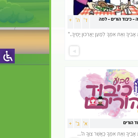
הספירה
הלכות יום טוב
ראש חודש וקידוש
 – כיבוד הורים – למה
ד'
ה'
+
לבנה
אָבִיךָ וְאֶת אִמֶּךָ לְמַעַן יַאֲרִכוּן יָמֶיךָ.."
ד הורים
א'
ב'
+
אָבִיךָ וְאֶת אִמֶּךָ כַּאֲשֶׁר צִוְּךָ ה'...