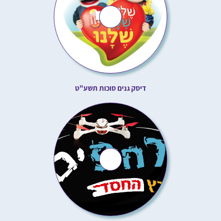
דיסק גנים סוכות תשע"ט