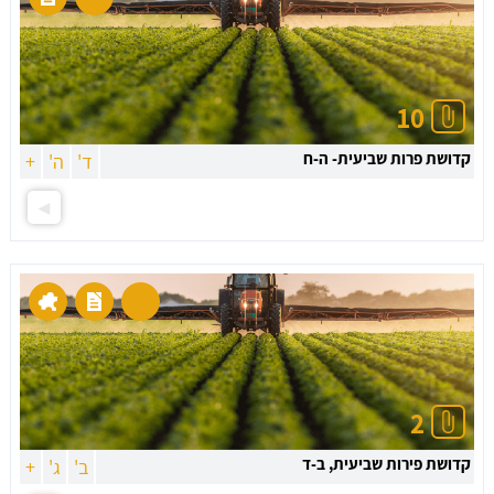
10
קדושת פרות שביעית- ה-ח
ד'
ה'
+
2
קדושת פירות שביעית, ב-ד
ב'
ג'
+