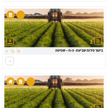
1
ביעור פירות שביעת- ה-ח – שמיטה
א'
ב'
+