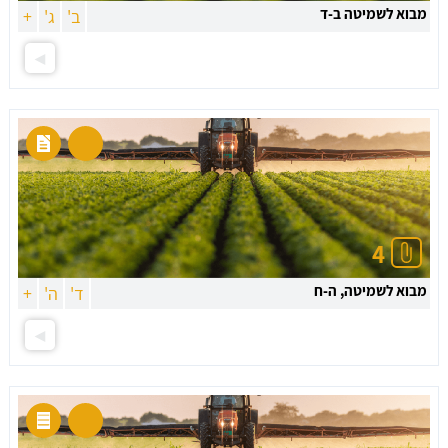
מבוא לשמיטה ב-ד
ב'
ג'
+
4
מבוא לשמיטה, ה-ח
ד'
ה'
+