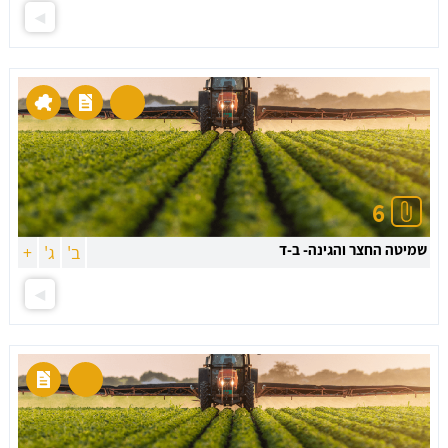
6
שמיטה החצר והגינה- ב-ד
ב'
ג'
+