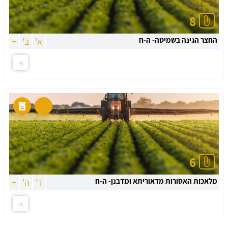
8
החצר הגינה בשמיטה- ה-ח
א'
ב'
+
6
מלאכות האסורות מדאוריתא ומדבנן- ה-ח
ד'
ה'
+