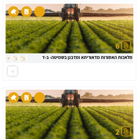
6
מלאכות האסורות מדאוריתא ומדבנן בשמיטה- ב-ד
ב'
ג'
+
2