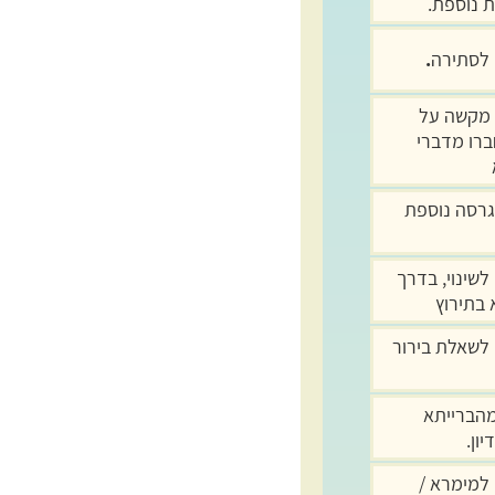
 נוספת.
לסתירה
.
מקשה על
ברו מדברי
גרסה נוספת
לשינוי, בדרך
 בתירוץ
לשאלת בירור
מהברייתא
יון.
למימרא /