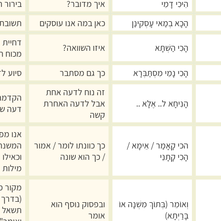
הֵיכִי דָמֵי
איך מדובר?
בירור 
הָכָא בְמַאי עָסְקִינַן
כאן במה אנו עוסקים
תשובת 
דחיית ת
הָכִי הַשְׁתָּא
איזו השוואה?
מכוח הי
הָכִי נָמֵי מִסְתַּבְּרָא
כך גם מסתבר
סיוע ל
זה נוח לדעה אחת
הקדמה 
הָנִּיחָא ל.. אֶלָּא ..
אבל לדעה האחרת
דעה שנ
קשה
אנו מפ
הכי קָאָמַר / אֵימָא /
כך כוונתו לומר / אמור
המשנה 
הָכִי קָתָנֵי
/ כך הוא שונה
וכאילו 
מילות פ
מקור מ
(בדרך 
וְאוֹמֵר (בְּתוֹךְ מִשְׁנָה אוֹ
ובפסוק נוסף הוא
תשאל ע
בָּרַיְתָא)
אומר