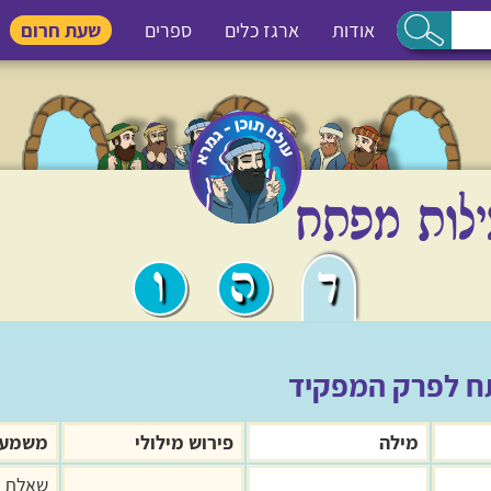
אודות
ארגז כלים
ספרים
שעת חרום
ע
חסידות ותפילה
משנה וגמרא
מעגל השנה
מידו
ילות מפתח
ה
ו
ד
ח לפרק המפקיד
מילה
פירוש מילולי
משמעו
שאלת 