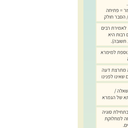
מר = פתיחה
 הסבר חולק
לאמירת רבים
 רבות היא
תשובה).
וספת למימרא
 מתרצת דעה
שאינו לפנינו
שאלה /
א של הגמרא
תחילת סוגיה
ה למחלוקת
ם.