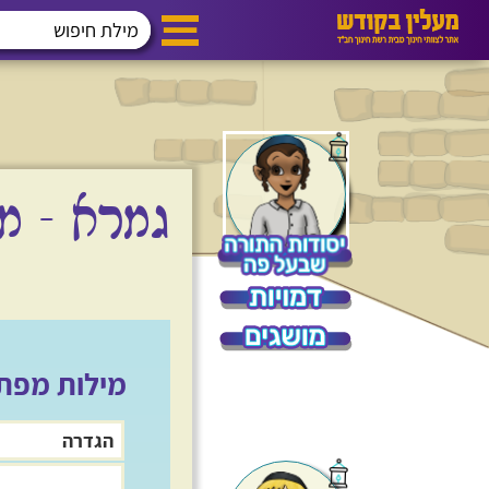
---
תנ"ך
הלכה
פרשת שבו
גמרא – מ
מילות מפת
הגדרה