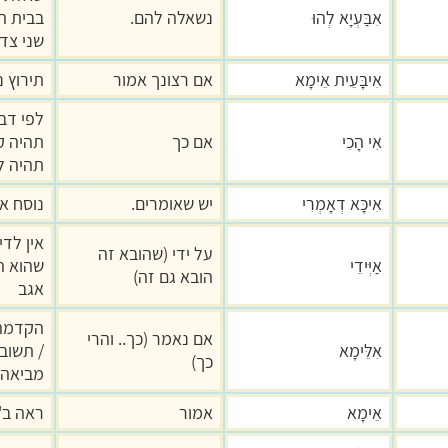
אִבַּעְיָא לְהוּ
נשאלה להם.
בבית ה
שני צד
אִיבָּעֵית אֵימָא
אם רצונך אמור
תירוץ נ
לפי דבר
אִי הָכִי
אם כך
תהיה ק
תהיה ל
אִיכָּא דְאָמְרִי
יש שאומרים.
נוסח אח
אין לדי
על ידי (שהובא זה
אַיְּידֵי
שהוא ה
הובא גם זה)
אגב
הקדמה 
אם נאמר (כך.. והרי
אִלֵּימָא
/ תשוב
כך)
מביאה 
אֵימָא
אמור
ראה ב"