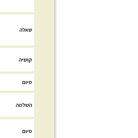
שאלה
קושיה
סיום
השלמה
סיום