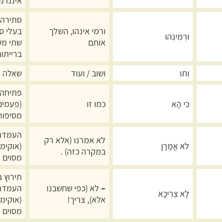
איננו נכ
סתירה ב
ורמי אינהו, השלך
בעלי ס
וּרְמִינְהוּ
אותם
שתי מש
ברייתות
וְתוּ
ושוב / ועוד
שאלה נ
פתיחה 
כִּי הָא
כמו זו
(פעמים
מסיפור
העמדת 
לא אמרנו (אלא רק
לֹא אֲמָרָן
(אוקימ
במקרה כזה) .
מסוים
תירוץ 
–
לא (כפי שחשבנו
העמדת
לָא צְרִיכָא
אלא), צריך!
(אוקימ
מסוים