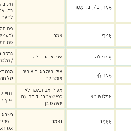
תשובה.
אָמַר רַב / רַב .. אָמַר
רב.. א
לדעה /
פתיחה 
אָמְרִי
אמרו
(פעמים
פתיחת 
גרסה נ
אָמְרִי לָה
יש שאומרים לה
/ הלכה
אילו היה כאן הוא היה
הגמרא
אָמַר לָךְ
אומר לך
של חכם 
אפילו אם תאמר לא
דחיית 
אֲפִלּוּ תֵּימָא
כפי שאמרנו קודם, גם
אוקימת
יהיה מובן
כשבא ב
אִתְּמַר
נאמר
– פתיח
אמוראי