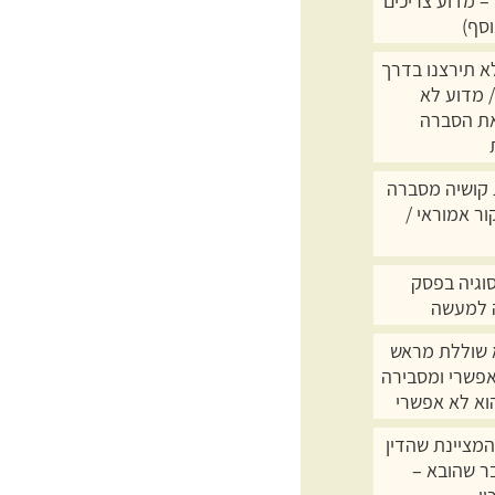
– מדוע צריכים
וסף)
א תירצנו בדרך
 מדוע לא
ת הסברה
קושיה מסברה
ור אמוראי /
סוגיה בפסק
 למעשה
שוללת מראש
פשרי ומסבירה
וא לא אפשרי
המציינת שהדין
ר שהובא –