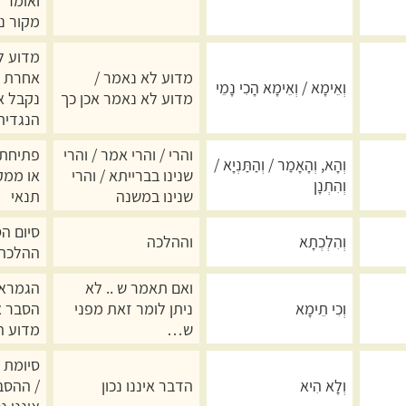
ואומר" 
מקור נ
מדוע ל
מדוע לא נאמר /
אחרת /
וְאֵימָא / וְאֵימָא הָכִי נָמֵי
מדוע לא נאמר אכן כך
נקבל א
הנגדית
והרי / והרי אמר / והרי
פתיחת 
וְהָא, וְהָאָמַר / וְהַתַּנְיָא /
שנינו בברייתא / והרי
או ממק
וְהִתְנָן
שנינו במשנה
תנאי
סיום ה
וְהִלְכְתָא
וההלכה
ההלכה
ואם תאמר ש .. לא
הגמרא 
וְכִי תֵימָא
ניתן לומר זאת מפני
הסבר א
ש…
מדוע ה
סיומת 
וְלָא הִיא
הדבר איננו נכון
/ ההסב