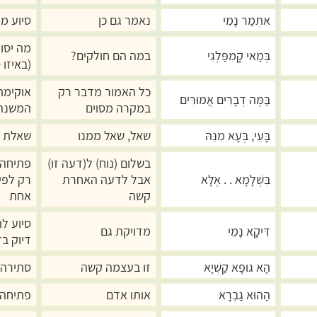
אִתְּמַר נָמֵי
נאמר גם כן
סיוע מ
מה יסו
בְּמַאי קָמִפַּלְגִי
במה הם חולקים?
(באיזו 
כל האמור מדבר רק
אוקימת
בַּמֶּה דְבָרִים אֲמוּרִים
במקרה מסוים
המשנה
בָּעֵי, בְּעָא מִנֵּהּ
שאל, שאל ממנו
שאלת י
בשלום (נוח) ל(דעה זו)
פתיחה 
בִּשְׁלָמָא . . אֶלָּא
אבל לדעה האחרת
רק לפי
קשה
אחת
סיוע ל
דִּיקָא נָמֵי
מדויקת גם
דיוק ב
הָא גוּפָא קַשְׁיָא
זו בעצמה קשה
סתירה 
הַהוּא גַבְרָא
אותו אדם
פתיחה 