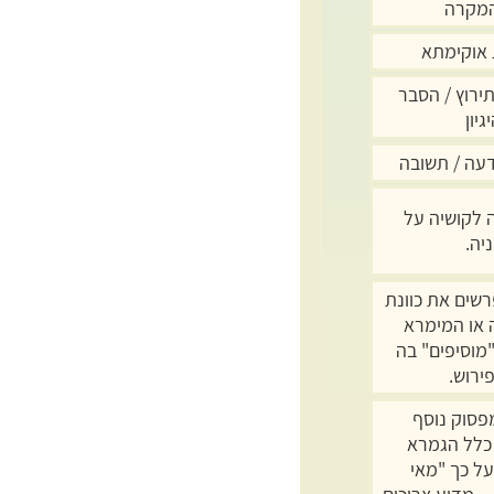
המקרה
אוקימתא
ירוץ / הסבר
גיון
דעה / תשובה
לקושיה על
יה.
רשים את כוונת
או המימרא
"מוסיפים" בה
ירוש.
פסוק נוסף
כלל הגמרא
ל כך "מאי