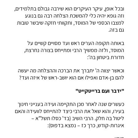
ובכל אופן, עיקר העיקרים הוא שירבה גבולם בתלמידים,
וזה גופא יהיה כלי להמשכת הצלחה רבה גם בנוגע
למצבו הכספי של המוסד, ותקוותי חזקה שיבשר טובות
גם בזה.
באותה תקופה הערים ראש ועד מסויים קשיים על
המוסד, ולזה ממשיך הרבי ומתייחס בצורה נחרצת,
חדורת ביטחון בה':
וכאשר יצווה ה' יתברך את הברכה וההצלחה מה יעשה
להם בן-אדם ואפילו אם הוא יושב-ראש של איזה ועד?
"ידבר ועם ברייטקייט"
כעשרים שנה לאחר מכן התקיימה ועידה בענייני חינוך
בעירו, והוא שאל את הרבי כיצד להתייחס לוועידה והאם
ליטול בה חלק. הרבי השיב (בד' כסלו תשל"א –
איגרות-קודש, כרך כז – נמצא בדפוס):