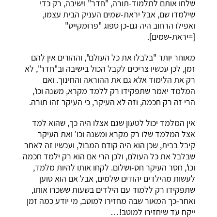
שלחו אותם לתלמוד-תורה, "חדר" וישיבה, רק כדי
שילמדו שם, אבל יראת-שמים העניק הבית עצמו,
ואפילו הרחוב היה גם-כן ספוג "פרומקייט"
[=יראת-שמים].
מאוחר יותר "בלבלו את כל העולם", וההורים אין להם
זמן, לכן עכשיו צריכים לקבל הכול בישיבה וב"חדר", לא
רק את הלימוד אלא גם את ההוראה והחינוך. ואם
המלמד יאמר שתפקידו רק ללמד מקרא, משנה וכו',
הרי זה רק חכמה, וזה לא העיקר, כי העיקר זהו תורה.
אין המלמד יכול לטעון שגם אצלו היה כך, שהוא למד
אצל המלמד שלו רק מקרא ומשנה וכו' ואת העיקר
קיבל בבית, שכן הוא היה קודם המבול, ועכשיו זה לאחר
שבלבל את כל העולם, ולכן הרי אם הוא רק ילמד חכמה
וכו', חסר העיקר חס-ושלום. לקחו אותו להיות מלמד,
לעשות מהילדים יהודים שלמים, אבל אם הוא טוען
שתפקידו רק ללמוד עם הילדים בשעות ששכרו אותו,
ואחר-כך המאור שבה מחזירו למוטב, מי יודע כמה זמן
ייקח עד שיחזירו למוטב!…