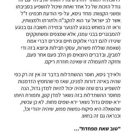
גודל הזכות של כל אחד ואחת שיכול להשפיע בסביבתו
ומשני הקצוות: מחד גיסא, על-פי הודעת חכמינו ז"ל
אשר לב ישראל ער הוא להקב"ה ולתורתו ולמצוותיו,
וראו זה במוחש בנוגע להנוער ובמידה חשובה גם בנוגע
להמבוגרים בבני עמנו, אלא שמצפים ומשתוקקים
שיגידו להם דברי אלוקים חיים וניכרים דברי אמת
(שאמת שוללת פשרות, עסקי חבילות וכיוצא בזה ודי
למבין), ובדברים היוצאים מן הלב פעם אחר פעם,
וחזקה לתעמולה זו שאינה חוזרת ריקם.
ולאידך גיסא, חוסר ההשתדלות בדבר זה אין זה רק כפי
שהיה באיזה דורות לפנינו, שאז מי שהחמיץ הזדמנות
להשפיע גרם שזה שהיה יכול להיות למדן גדול, הנה
מחוסר ההשתדלות בזה נשאר למדן קטן, ותמורת היותו
ירא-שמים גדול נשאר ירא-שמים פחות. לא כן עכשיו,
שהשאלה היא פיקוח-נפשות ממש, שיהיה יהודי וכו',
וכנראה גם זה בחוש.
"טוב שאת מפחדת"…