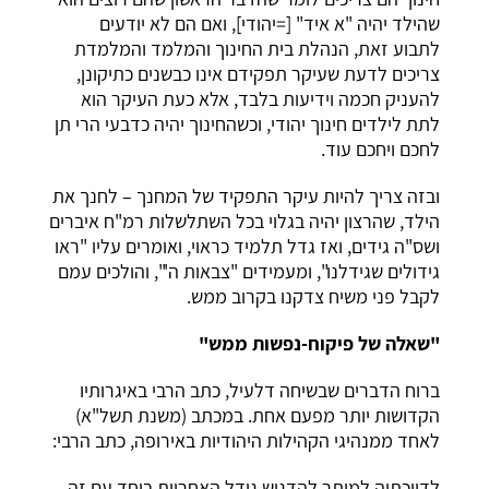
שהילד יהיה "א איד" [=יהודי], ואם הם לא יודעים
לתבוע זאת, הנהלת בית החינוך והמלמד והמלמדת
צריכים לדעת שעיקר תפקידם אינו כבשנים כתיקונן,
להעניק חכמה וידיעות בלבד, אלא כעת העיקר הוא
לתת לילדים חינוך יהודי, וכשהחינוך יהיה כדבעי הרי תן
לחכם ויחכם עוד.
ובזה צריך להיות עיקר התפקיד של המחנך – לחנך את
הילד, שהרצון יהיה בגלוי בכל השתלשלות רמ"ח איברים
ושס"ה גידים, ואז גדל תלמיד כראוי, ואומרים עליו "ראו
גידולים שגידלנו", ומעמידים "צבאות ה'", והולכים עמם
לקבל פני משיח צדקנו בקרוב ממש.
"שאלה של פיקוח-נפשות ממש"
ברוח הדברים שבשיחה דלעיל, כתב הרבי באיגרותיו
הקדושות יותר מפעם אחת. במכתב (משנת תשל"א)
לאחד ממנהיגי הקהילות היהודיות באירופה, כתב הרבי:
לדווכתיה למותר להדגיש גודל האחריות ביחד עם זה