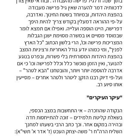
בתוך שנה זו לגיל פרישה מהעבודה". ובוודאי שאין צורך
לדכוותיה דמר להערה שאין גיל פרישה מעבודה
בהפצת היהדות, ובמיוחד בשטח החינוך. ואדרבה,
על-פי ההוראה דמעלין בקודש צריך להיות היפך
דפרישה, היינו הוספה ועלייה. ואפילו אם תמצא לומר
שבמוסד מסויים או במשרה מסוימת ישנן הגבלות
המצריכות פרישה וכו', הרי בלשון הכתוב "כל הארץ
לפניך", ומי כמוהו יודע גודל האחריות ורציניות המצב
בהפצת היהדות המסורתית בלי פשרות, ובפרט בנוגע
להנוער, ואין הזמן מוכשר כלל וכלל לפרישה וכו' כי אם
אדרבה להוספה יותר ויותר, והובטחנו "הבא לטהר" –
ועל-פי דיוק רבנו הזקן: ליטהר ולטהר אחרים – מסייעין
אותו סיוע רב.
"עיקר העיקרים"
הנקודה שהוזכרה – אי התחשבות במצב הכספי,
בשאלת קליטת תלמידים – זוכה להתייחסות חדה
ובהירה במקום אחר. וכך כתב הרבי בשעתו למחנך
השליח הרה"ח ר' משה-יצחק העכט (ז' אדר א' תשי"א):