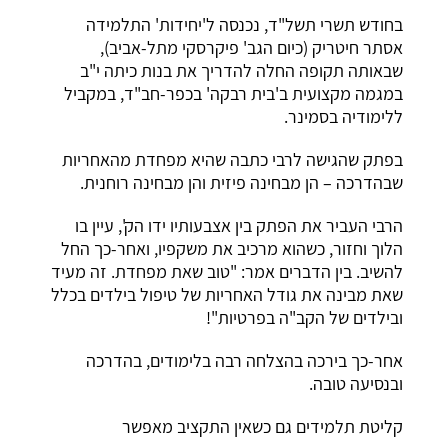
בחודש תשרי תשל"ד, נכנסה ל'יחידות' התלמידה
אסתר חיטריק (כיום הגב' פיקרסקי מתל-אביב),
שבאותה תקופה החלה להדריך את בנות כיתה י"ב
במגמה מקצועית ב'בית רבקה' בכפר-חב"ד, במקביל
ללימודיה בסמינר.
בפתק שהגישה לרבי כתבה שהיא מפחדת מהאחריות
שבהדרכה – הן מבחינה פיזית והן מבחינה רוחנית.
הרבי העביר את הפתק בין אצבעותיו ידו הק', עיין בו
הלוך וחזור, כשהוא מרכיב את משקפיו, ואחר-כך החל
להשיב. בין הדברים אמר: "טוב שאת מפחדת. זה מעיד
שאת מבינה את גודל האחריות של טיפול בילדים בכלל
ובילדים של הקב"ה בפרטיות"!
אחר-כך בירכה בהצלחה רבה בלימודים, בהדרכה
ובנסיעה טובה.
קליטת תלמידים גם כשאין התקציב מאפשר