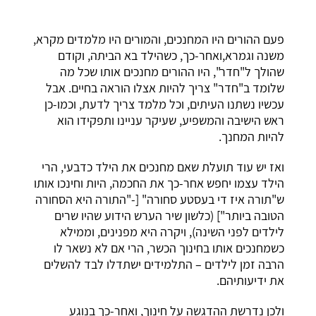
פעם ההורים היו המחנכים, והמורים היו מלמדים מקרא,
משנה וגמרא,ואחר-כך, כשהילד בא הביתה, וקודם
שהולך ל"חדר", היו ההורים מחנכים אותו שכל מה
שלומד ב"חדר" צריך להיות אצלו הוראה בחיים. אבל
עכשיו נשתנו העיתים, וכל מלמד צריך לדעת, וכמו-כן
ראש הישיבה והמשפיע, שעיקר עניינו ותפקידו הוא
להיות המחנך.
ואז יש עוד תועלת שאם מחנכים את הילד כדבעי, הרי
הילד עצמו יחפש אחר-כך את החכמה, היות וחינכו אותו
ש"תורה איז די בעסטע סחורה" [-"התורה היא הסחורה
הטובה ביותר"] (כלשון שיר הערש הידוע שהיו שרים
לילדים לפני השינה), ויקרה היא מפנינים, וממילא
כשמחנכים אותו בחינוך הכשר, הרי אם לא נשאר לו
הרבה זמן לילדים – התלמידים ישתדלו לבד להשלים
את ידיעותיהם.
ולכן נדרשת ההדגשה על חינוך, ואחר-כך בנוגע