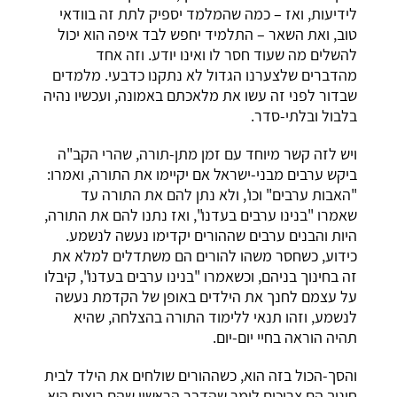
לידיעות, ואז – כמה שהמלמד יספיק לתת זה בוודאי
טוב, ואת השאר – התלמיד יחפש לבד איפה הוא יכול
להשלים מה שעוד חסר לו ואינו יודע. וזה אחד
מהדברים שלצערנו הגדול לא נתקנו כדבעי. מלמדים
שבדור לפני זה עשו את מלאכתם באמונה, ועכשיו נהיה
בלבול ובלתי-סדר.
ויש לזה קשר מיוחד עם זמן מתן-תורה, שהרי הקב"ה
ביקש ערבים מבני-ישראל אם יקיימו את התורה, ואמרו:
"האבות ערבים" וכו', ולא נתן להם את התורה עד
שאמרו "בנינו ערבים בעדנו", ואז נתנו להם את התורה,
היות והבנים ערבים שההורים יקדימו נעשה לנשמע.
כידוע, כשחסר משהו להורים הם משתדלים למלא את
זה בחינוך בניהם, וכשאמרו "בנינו ערבים בעדנו", קיבלו
על עצמם לחנך את הילדים באופן של הקדמת נעשה
לנשמע, וזהו תנאי ללימוד התורה בהצלחה, שהיא
תהיה הוראה בחיי יום-יום.
והסך-הכול בזה הוא, כשההורים שולחים את הילד לבית
חינוך הם צריכים לומר שהדבר הראשון שהם רוצים הוא