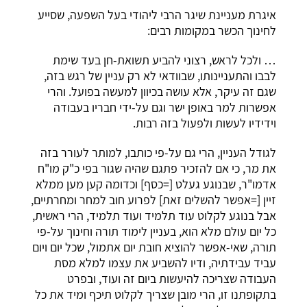
איגרת מעניינת שיגר הרבי ליהודי בעל השפעה, שסייע
לחינוך הכשר במקומות רבים:
… ולכל לראש, רצוני להביע תשואת-חן בעד שימת
לבבו והתעניינותו, שבוודאי לא רק עניין של רגש בזה,
שגם זה עיקר, אלא עושה בכיוון למעשה בפועל. והרי
אפשרות למר באופן ישר וגם על-ידי חבריו בעבודה
וידידיו לעשות ולפעול בזה רבות.
לגודל העניין, הרי גם על-פי כותבו, למותר לעורר בזה
את מר, כי אם להזכיר פתגם שהיה שגור בפי כ"ק מו"ח
אדמו"ר, שבנוגע געלט [=כסף] וכדומה קען מען ממלא
זיין [=אפשר להשלים זאת] לפרוע חוב למחר ומחרתיים,
אבל בנוגע לקלוט עוד תלמיד ועוד תלמיד, הרי ראשית,
כל יום עולם מלא הוא, בעניין לימוד תורה וחינוך על-פי
תורה, שאי-אפשר להוציא חובת יום אתמול, שכל יום ויום
עביד עבידתיה, ודיו להשביע את עצמו למלא מסת
העבודה שצריכה להיעשות ביום זה ועוד, ובפרט
בתקופתנו זו, הרי מובן שצריך לקלוט תיכף ומיד את כל