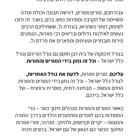
עבודתכם, מורים ומורים, דורשת תבונה ויכולת ומדה
מסויימת של הקרבה ומסירות נפש. ברם, בשכר זה תזכו
לסיפוק רוחני כשתראו, בעזרת ה', ששתיליכם הרכים
נעשים לאילנות גדולים ובריאים רבי פארות, הנותנים
פירות מובחרים וטעימים ומפארים את פרדס ה'.
בגורל תינוקות של בית רבן חתום גם גורל הוריהם וגורל
כלל ישראל –
וכל זה נתון בידי המורים והמורות
.
עליכם
, מורים ומורות,
לדעת את גודל האחריות,
לגורל כלל ישראל – וכל זה נתון בידי המורים והמורות.
החיים והמוות – מבחינה דתית, מוסרית ורוחנית – של
כלל ישראל, בידכם.
כאשר המורים והמורות מנהלים חינוך כשר – הרי
המוסדות בהם לומדים ומתחנכים הילדים בדרך התורה
והמצווה – יקרים וקדושים, ולהיפך. מנהיגי, מורי ומורות
החינוך הכשר הם הגאון של עם ישראל. ברוכים תהיו!