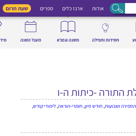
אודות
ארגז כלים
ספרים
שעת חרום
ע
חסידות ותפילה
משנה וגמרא
מעגל השנה
מידו
התורה -כיתות ה-ו
הספירה ושבועות
,
חודש סיון
,
חומרי-הוראה
,
לימודי קודש
,