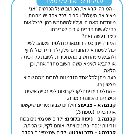
פעילות 2: האור שלי מאיר
– המורה יקרא את הכיתוב שעל הכרטיס "אני
מאיר את העולם" ויסביר: לכל אחד יש מתנות
מיוחדות מאת ה' ועליו להשתמש בהן ולנצל אותן
כדי לעשות דברים טובים לסביבתו.
כיצד נעשה זאת?
המורה ייתן כמה דוגמאות: תלמיד שאוהב לשיר
יכול לשמח את החברים שלו, ילד זריז יכול לרוץ
ולהביא משהו חשוב מהמזכירות לטובת כל הכיתה
או להביא לאימא משהו חשוב מחדר אחר, וכן
הלאה.
כעת ניתן לכל אחד הזדמנות לתרום ממה שהוא
מצטיין בו.
– התלמידים יתחלקו לקבוצות לפי נטייה אישית
וכישורים בהכוונת המורה.
קבוצה א – צביעה:
הילדים יצבעו איורים שיקשטו
את הכיתה (נספח 3.)
קבוצה ב – ניפוח בלונים:
ילדים שמצטיינים בכוח
וזריזות ינפחו בלונים ויתלו אותם לקישוט הכיתה.
קבוצה ג – סדר וארגון:
ילדים שמצטיינים בסדר