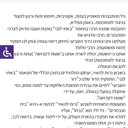
גיל ההתבגרות מאופיין בעזות, אקטיביות, חיפוש זהות ורצון לפעול
בניגוד למוסכמות. באופן מפליא,
התובנות שמציג הרבי במאמר "באתי לגני" נותנות מענה מדויק לצרכי
המתבגרים. הרבי מדגיש את
מעלתנו וחביבותינו כדור השביעי )חיזוק דימוי עצמי( ונותן לנו תפקיד
)זהות ומשמעות(. הרבי מלמד
אותנו כי השטות, יכולה לשרת אותנו ב'שטות דקדושה' )עזות ורצון לפעול
בניגוד למוסכמות( הכלי
להבאת הגאולה.
בשבוע נרות להאיר, יעסקו התלמידים בתוכן הכללי של המאמר "באתי
לגני": התפקיד הדור שלנו כ"דור
השביעי" לסיים את עבודת המשכת האלוקות עד למטה ממש, כפי
שיתגלה בפועל בגאולה. זאת, על ידי
"שטות דקדושה".
המעטפת החוויתית לשבוע "נרות להאיר" לכתות א-ו היא "בית
הנבחרים" - כל ילד הוא "נבחר", ועליו
למלא את תפקידו בהארת העולם, על ידי לימוד ועשיה. בדומה לכך,
כיתות ז-ח, תחת המוטו השנתי