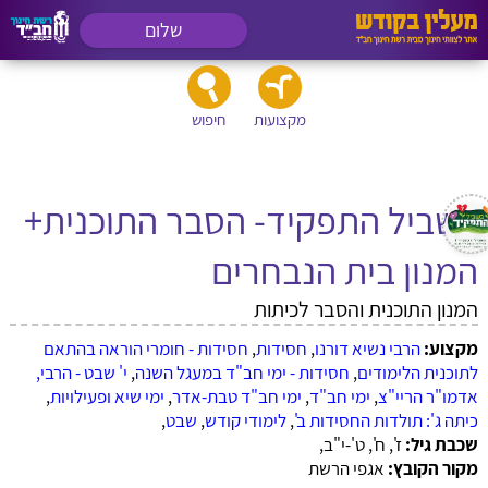
שלום
מקצועות
חיפוש
בשביל התפקיד- הסבר התוכנית+
המנון בית הנבחרים
המנון התוכנית והסבר לכיתות
מקצוע:
הרבי נשיא דורנו
,
חסידות
,
חסידות - חומרי הוראה בהתאם
לתוכנית הלימודים
,
חסידות - ימי חב"ד במעגל השנה
,
י' שבט - הרבי,
אדמו"ר הריי"צ
,
ימי חב"ד
,
ימי חב"ד טבת-אדר
,
ימי שיא ופעילויות
,
כיתה ג': תולדות החסידות ב'
,
לימודי קודש
,
שבט
,
שכבת גיל:
ז', ח', ט'-י"ב,
מקור הקובץ:
אגפי הרשת