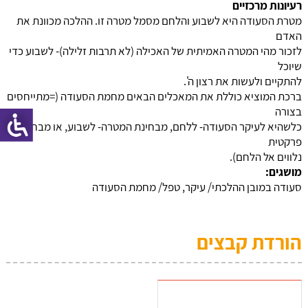
רעיונות מרכזיים
מטרת הסעודה היא לשבוע והלחם מסמל מטרה זו. ההלכה מכוונת את
האדם
לזכור מהי המטרה האמיתית של האכילה (לא תרבות זלילה)- לשבוע כדי
שיוכל
להתקיים ולעשות את רצון ה'.
ברכת המוציא כוללת את המאכלים הבאים מחמת הסעודה (=מתייחסים
בצורה
כלשהיא לעיקר הסעודה- ללחם, מבחינת המטרה- לשבוע, או מבחינה
פרקטית
נלווים אל הלחם).
מושגים:
סעודה במובן ההלכתי/ עיקר, טפל/ מחמת הסעודה
הורדת קבצים