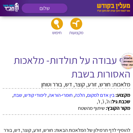
שלום
מקצועות
חיפוש
דף עבודה על תולדות- מלאכות
האסורות בשבת
מלאכות: חורש, זורע, קוצר, דש, בורר וטוחן
מקצוע:
בין אדם למקום
,
הלכה
,
חומרי-הוראה
,
לימודי קודש
,
שבת
,
שכבת גיל:
ה', ו', ז',
מקור הקובץ:
שיתוף מהשטח
להוסיף לדף תרמילון של המלאכות הבאות: חורש, זורע, קוצר, דש, בורר