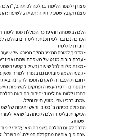
מצורף לספר הלימוד בהלכה לכיתה ב', "הלכה
מצגת וקובץ שמע ליחידה: תפילה, לשיעור: הת
הלכה בשמחה זוהי ערכה הכוללת ספר לימוד וע
הערכה נכתבה לפי תכנית הלימודים בהלכה לכי
חוברת לתלמיד
• מדריך למורה המציג מהלך מפורט של שיעור.
• ערכת בובות מגנט של משפחת שמח ואביזרים
• מצגת מלווה לכל שיעור (בשילוב קטעי השמע ו
• קטעי השמע מובאים גם בנפרד למורה שאין 
• חוברת העבודה להקרנה וספר להקרנה באתר ז
• נספחים - דפי העשרה ופתקים למשימות הייש
בחרנו ללוות את לימוד יחידות ההוראה בהלכה
שמח: ברכי ושרי, מוטי, חיים והלל.
הם כולם בכיתה ב' כמובן וראשי תיבות של ש
העיקרית בלימוד הלכה לכיתה ב' שהיא: לעורר
ושמחה.
הדרך לקיום ההלכה בשמחה היא על ידי לימוד ע
שבהיפוך אותיות מתקבלת המילה: 'מחשבה'. לש