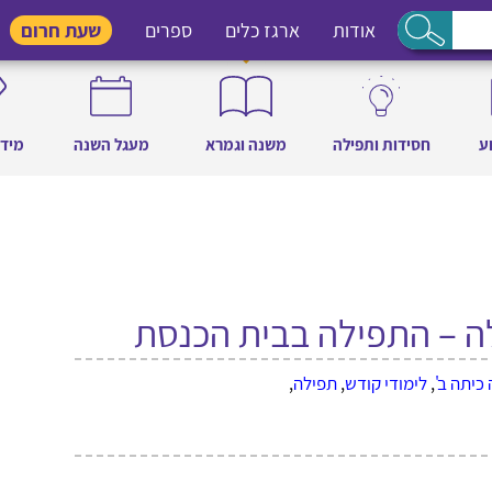
אודות
ארגז כלים
ספרים
שעת חרום
ע
חסידות ותפילה
משנה וגמרא
מעגל השנה
מידו
יתה ב'
,
לימודי קודש
,
תפילה
,