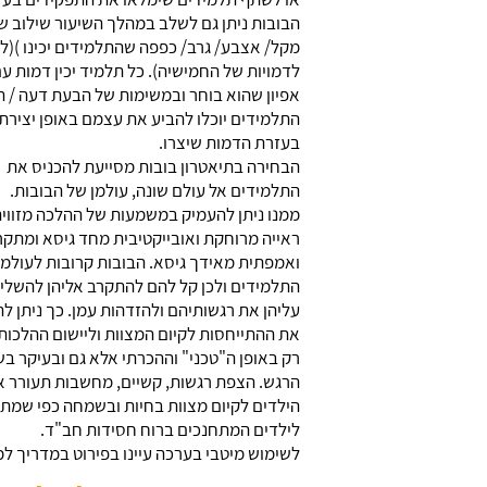
הבובות ניתן גם לשלב במהלך השיעור שילוב ש
מקל/ אצבע/ גרב/ כפפה שהתלמידים יכינו )(ל
לדמויות של החמישיה). כל תלמיד יכין דמות ע
אפיון שהוא בוחר ובמשימות של הבעת דעה / 
התלמידים יוכלו להביע את עצמם באופן יצירתי
בעזרת הדמות שיצרו.
הבחירה בתיאטרון בובות מסייעת להכניס את
התלמידים אל עולם שונה, עולמן של הבובות.
ממנו ניתן להעמיק במשמעות של ההלכה מזווי
ראייה מרוחקת ואובייקטיבית מחד גיסא ומתק
ואמפתית מאידך גיסא. הבובות קרובות לעולמ
התלמידים ולכן קל להם להתקרב אליהן להשלי
עליהן את רגשותיהם ולהזדהות עמן. כך ניתן ל
את ההתייחסות לקיום המצוות וליישום ההלכות
רק באופן ה"טכני" וההכרתי אלא גם ובעיקר בש
הרגש. הצפת רגשות, קשיים, מחשבות תעורר 
הילדים לקיום מצוות בחיות ובשמחה כפי שמת
לילדים המתחנכים ברוח חסידות חב"ד.
לשימוש מיטבי בערכה עיינו בפירוט במדריך למ