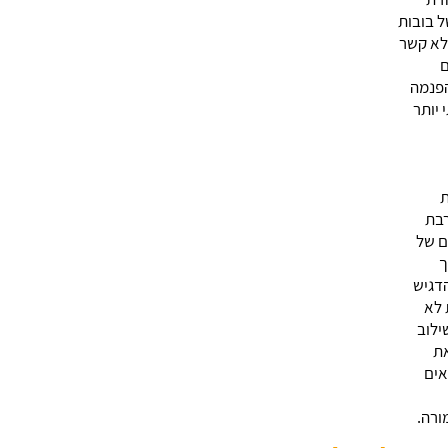
ל בובות
לא קשר
ם
הפנמה
 יותר
ת
רבת
ם של
ך
הדגיש
 לא
ילוב
את
אים
ורה.