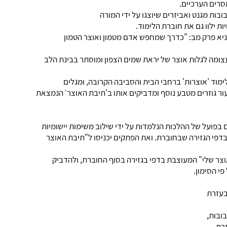
סרים הערכיים.
בות מגנט ואביזרים שיוצגו על ידי המורה
ת ילוו גם את חוברת הלימוד.
ניא פרק מב: "כדרך שמחפש אדם מטמון ואוצר הטמון
עצומה לגלות אוצר של יראת שמים הצפון ומוסתר בבינת הלב
ד 'אוצרות' ברחבי הבית והסביבה הקרובה, ומגלים
ר גוזרים מטבע נוסף ומדביקים אותו ב'תיבת האוצר׳ הנמצאת
ם בפועל של ההלכות הנלמדות על ידי שילוב משימות יישומיות
דפי הגזירה שבחוברת. ואת הפתקים יכניסו ל"תיבת האוצר
צר שלי" המעוצבת בדפי בגזירה בסוף החוברת, ולהדביק
י הסימון.
בעזרת
ובות,
רת