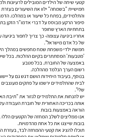
קטעי שיחה של הילדים המובילים לרעיונות ולמ
חמישיית "בשמחה" ילוו את השיעורים בעזרת בו
והתלמידים, בפתח כל שיעור או במהלכו. הדמויו
סיפור הרקע מבוסס על דברי אדמו"ר הזקן בת
בתחתיות הארץ שחופר
אחריו ביגיעה עצומה- כך צריך לחפור ביגיעה 
של כל אדם מישראל".
חמשת ילדי משפחת שמח מחפשים במהלך הלימו
'מטבעות' המסתתרים בקיום ההלכות. בכל שיעו
באמצעה של החוברת. בכל מטבע
רשום הערך הנלמד מההלכה.
בנוסף, בעיבוד היחידות הושם דגש גם על יישו
לבית שהתלמידים ירשמו על פתקים מעוצבים ב
שלי".
יש להנחות את התלמידים לגזור את "תיבת האו
אותה בכריכה האחורית של חוברת העבודה על פ
הוראה באמצעות בובות
אנו ממליצים לשלב המחזה של הקטעים הללו 
בובות שייצגו את כל אחת מהדמויות.
תוכלו להציג את קטעי ההמחזה לבד, בעזרת הב
או לשתף תלמידים שימלאו את התפקידים בעז