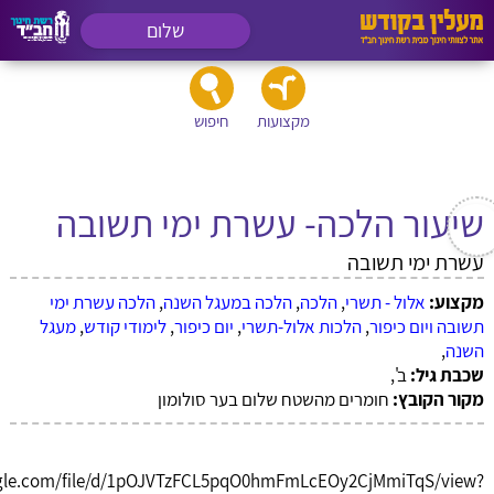
שלום
מקצועות
חיפוש
שיעור הלכה- עשרת ימי תשובה
עשרת ימי תשובה
מקצוע:
אלול - תשרי
,
הלכה
,
הלכה במעגל השנה
,
הלכה עשרת ימי
תשובה ויום כיפור
,
הלכות אלול-תשרי
,
יום כיפור
,
לימודי קודש
,
מעגל
השנה
,
שכבת גיל:
ב',
מקור הקובץ:
חומרים מהשטח שלום בער סולומון
oogle.com/file/d/1pOJVTzFCL5pqO0hmFmLcEOy2CjMmiTqS/view?