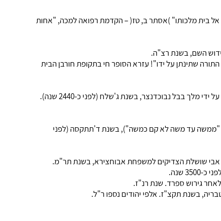
ל בית מלכותו" )אסתר ב, טז( – הקדמת רפואה למכה, "אחות
דוש השם, בשנת רצ"ה.
תורה שתינתן על ידו"! עזרא הסופר חי בתקופת חורבן הבית
– היום שבו באה ירושלים במצור על ידי מלך בבל נבוכדנצר, בשנת ג'שלח (לפני כ-2440 שנה).
: "ממשה עד משה לא קם כמשה"), בשנת ד'תתקסה (לפני
, אבי שושלת הצדיקים למשפחת אבוחצירא, בשנת תר"מ.
35 שנה.
לאחר גירוש ספרד. שנת רנ"ז.
יה, בשנת תקצ"ז. אלפי יהודים נספו ר"ל.