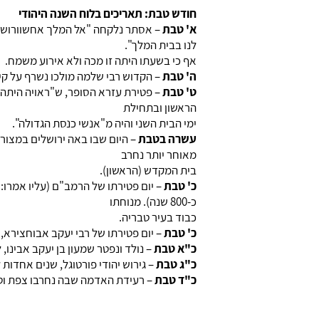
חודש טבת: תאריכים בלוח השנה היהודי
א' טבת
– אסתר נלקחה "אל המלך אחשוורוש א
לנו בבית המלך".
אף כי בשעתו היתה זו מכה ולא אירוע משמח.
ה' טבת
– הקדוש רבי שלמה מולכו נשרף על קי
ט' טבת
– פטירת עזרא הסופר, ש"ראויה היתה ה
הראשון ובתחילת
ימי הבית השני והיה מ"אנשי כנסת הגדולה".
עשרה בטבת
מאוחר יותר נחרב
בית המקדש (הראשון).
כ' טבת
– יום פטירתו של הרמב"ם (עליו אמרו
כ-800 שנה). מנוחתו
כבוד בעיר טבריה.
כ' טבת
– יום פטירתו של רבי יעקב אבוחצירא
כ"א טבת
– נולד ונפטר שמעון בן יעקב אבינו, לפני כ-00
כ"ג טבת
– גירוש יהודי פורטוגל, שנים אחדות 
כ"ד טבת
– רעידת האדמה שבה נחרבו צפת וטבר