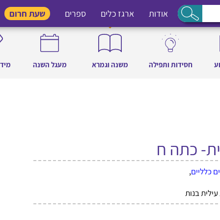
אודות
ארגז כלים
ספרים
שעת חרום
ע
חסידות ותפילה
משנה וגמרא
מעגל השנה
מידו
ית- כתה ח
ם כלליים
,
עילית בנות