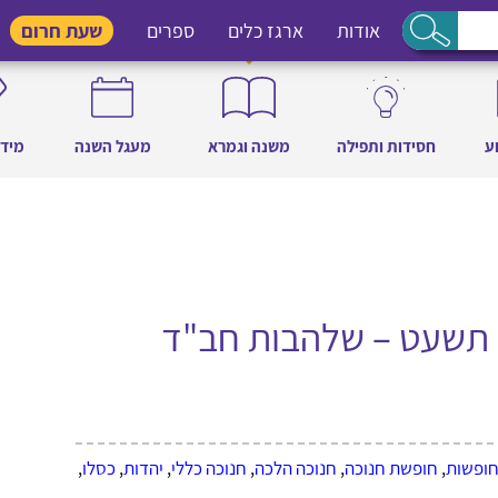
אודות
ארגז כלים
ספרים
שעת חרום
ע
חסידות ותפילה
משנה וגמרא
מעגל השנה
מידו
 תשעט – שלהבות חב"ד
חופשות
,
חופשת חנוכה
,
חנוכה הלכה
,
חנוכה כללי
,
יהדות
,
כסלו
,