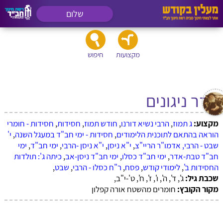
שלום
מקצועות
חיפוש
סדר ניגונים
מקצוע:
ג תמוז
,
הרבי נשיא דורנו
,
חודש תמוז
,
חסידות
,
חסידות - חומרי
הוראה בהתאם לתוכנית הלימודים
,
חסידות - ימי חב"ד במעגל השנה
,
י'
שבט - הרבי, אדמו"ר הריי"צ
,
י"א ניסן
,
י"א ניסן -הרבי
,
ימי חב"ד
,
ימי
חב"ד טבת-אדר
,
ימי חב"ד כסלו
,
ימי חב"ד ניסן-אב
,
כיתה ג': תולדות
החסידות ב'
,
לימודי קודש
,
פסח
,
ר"ח כסלו - הרבי
,
שבט
,
שכבת גיל:
ג', ד', ה', ו', ז', ח', ט'-י"ב,
מקור הקובץ:
חומרים מהשטח אורה קפלון