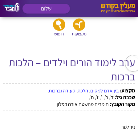
שלום
מקצועות
חיפוש
ערב לימוד הורים וילדים – הלכות
ברכות
מקצוע:
בין אדם למקום
,
הלכה
,
סעודה וברכות
,
שכבת גיל:
ד', ה', ו', ז', ח',
מקור הקובץ:
חומרים מהשטח אורה קפלון
ניוזלטר