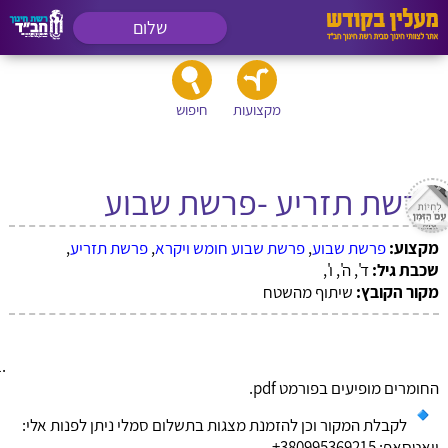
שלום
מקצועות
חיפוש
פרשת תזריע -פרשת שבוע
מקצוע:
פרשת שבוע
,
פרשת שבוע חומש ויקרא
,
פרשת תזריע
,
שכבת גיל:
ד', ה', ו',
מקור הקובץ:
שיתוף מהשטח
החומרים מופיעים בפורמט pdf.
לקבלת המקור וכן להזמנת מצגות בתשלום סמלי ניתן לפנות אלי:
וואטסאפ: 380995369215+