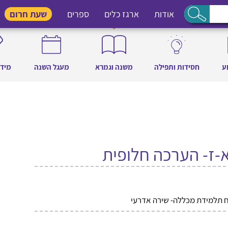
אודות
ארגז כלים
ספרים
שעת חרום
ע
חסידות ותפילה
משנה וגמרא
מעגל השנה
מידו
א-ז- הערכה חלופית
 תלמידת מכללה- שירה אדרעי