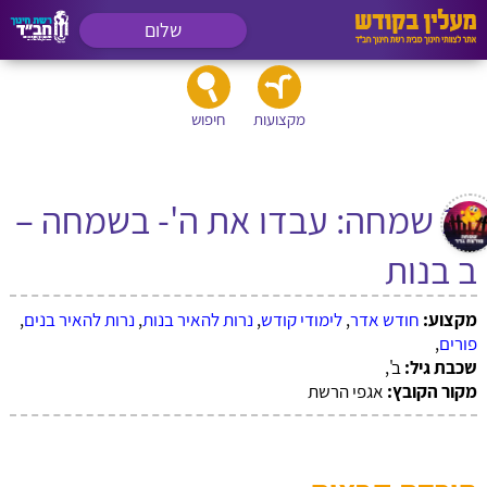
שלום
מקצועות
חיפוש
17 שמחה: עבדו את ה'- בשמחה –
ב בנות
מקצוע:
חודש אדר
,
לימודי קודש
,
נרות להאיר בנות
,
נרות להאיר בנים
,
פורים
,
שכבת גיל:
ב',
מקור הקובץ:
אגפי הרשת