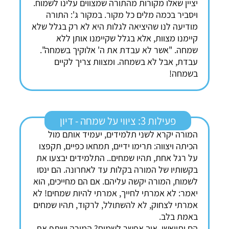
יציין שאלו מקורות מהתורה שמצווים עלינו לשמוח.
ויסביר בכמה מלים כל מקור. במקור ג': התורה
מודיעה לנו שהיציאה לגלות היא לא רק בגלל שלא
קיימנו מצוות, אלא בגלל שקיימנו אותן ללא
שמחה. "אשר לא עבדת את ה' אלוקיך בשמחה".
עבדת, אבל לא בשמחה. ומצוות צריך לקיים
בשמחה!
פעילות 3: ציווי על שמחה - דיון
המורה יקרא לשני תלמידים, יעמיד אותם מול
הכיתה ויצווה: תרימו ידיים, תמחאו כפיים, תקפצו
על רגל אחת, תהיו שמחים.. התלמידים יבצעו את
בקשותיו של המורה בקלות עד לאחרונה. הם ינסו
לשמוח, המורה יקשה עליהם. אם הם מחייכים, הוא
יאמר: לא אמרתי לחייך, אמרתי להיות שמחים! לא
אמרתי לצחוק, לא להשתולל, לרקוד, תהיו שמחים
באמת בלב.
הם יתייאשו, איך אפשר לשמוח? המורה ישתף את