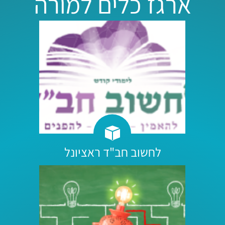
ארגז כלים למורה
לחשוב חב"ד ראציונל