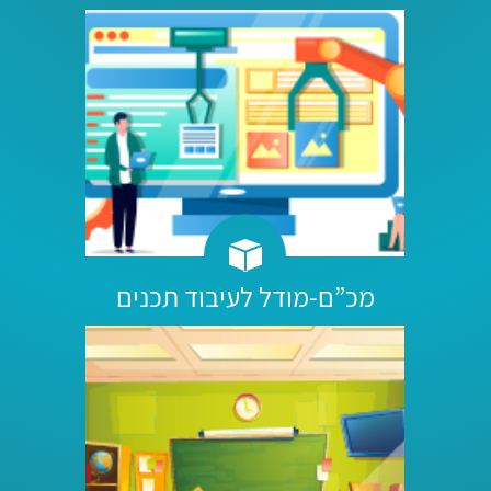
מכ”ם-מודל לעיבוד תכנים