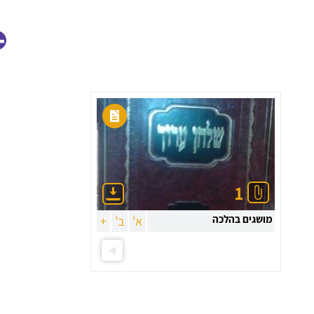
הצג גם
חומרי לימוד
לכיתה:
תראו לי רק:
1
מושגים בהלכה
א'
ב'
+