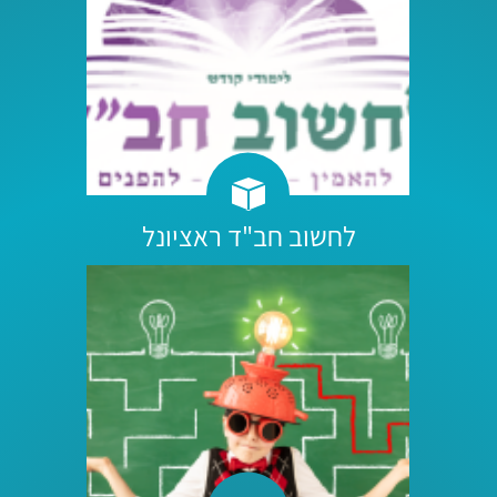
לחשוב חב"ד ראציונל