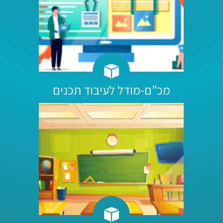
מכ”ם-מודל לעיבוד תכנים