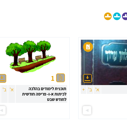
1
תוכנית לימודים בהלכה
א'
ב'
+
א'
ב'
לכיתות א-ו- פריסה חודשית
לחודש שבט