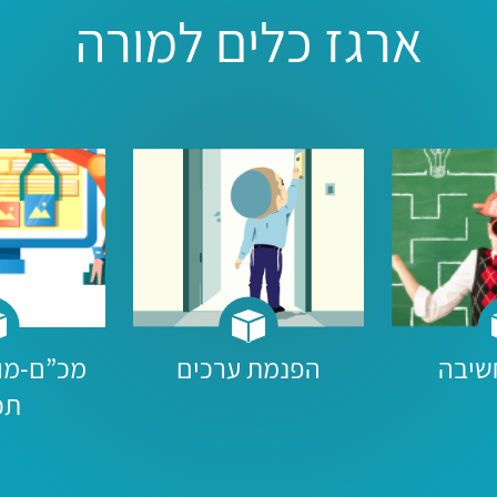
ארגז כלים למורה
שיבה
הפנמת ערכים
מכ”ם-מוד
תכ