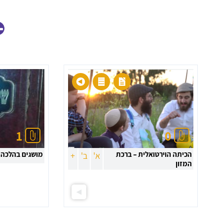
הצג גם
חומרי לימוד
לכיתה:
תראו לי רק:
1
0
הכיתה הוירטואלית – ברכת
מושגים בהלכה
א'
ב'
+
המזון