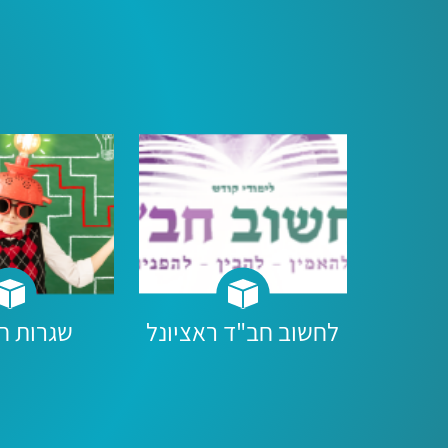
לחשוב חב"ד ראציונל
שגרות ח