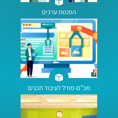
הפנמת ערכים
מכ”ם-מודל לעיבוד תכנים