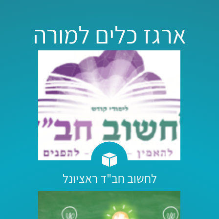
ארגז כלים למורה
לחשוב חב"ד ראציונל