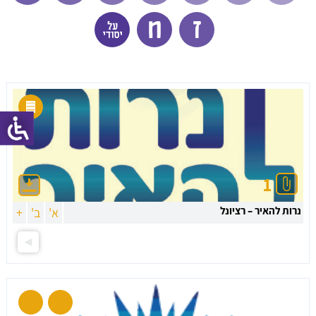
1
נרות להאיר – רציונל
א'
ב'
+