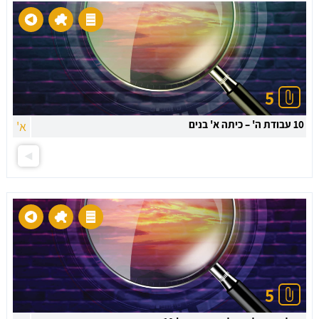
5
10 עבודת ה' – כיתה א' בנים
א'
5