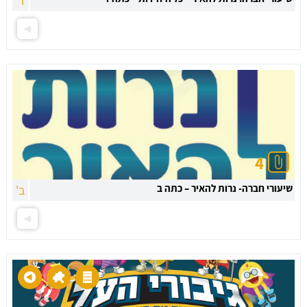
ד'
4
שיעורי חברה- נרות להאיר – כתה ב
ב'