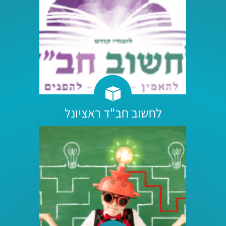
לחשוב חב"ד ראציונל