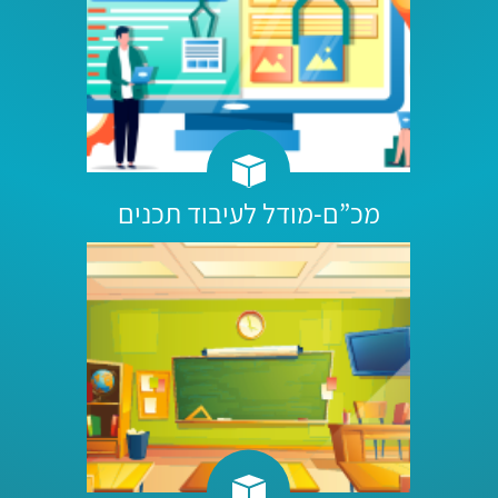
מכ”ם-מודל לעיבוד תכנים