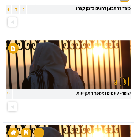
כיצד להתכונן לחגים בזמן קצר?
ג'
ד'
+
3
שופר- טעמים ומספר התקיעות
ז'