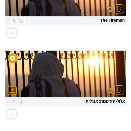
2
The Fireman
ה'
ו'
+
1
אלול-הזדמנות: אנגלית
ו'
ז'
+