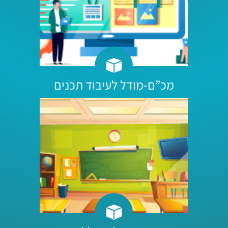
מכ”ם-מודל לעיבוד תכנים