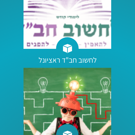
לחשוב חב"ד ראציונל