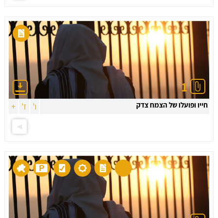
1
חייו ופועלו של הצמח צדק
ו'
ז'
+