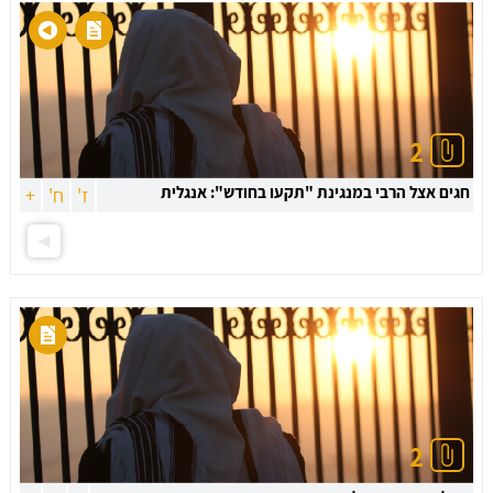
2
חגים אצל הרבי במנגינת "תקעו בחודש": אנגלית
ז'
ח'
+
2