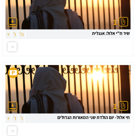
1
שיר ח"י אלול: אנגלית
ה'
ו'
+
1
חי אלול- יום הולדת שני המאורות הגדולים
ו'
ז'
+