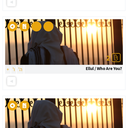
2
?Ellul / Who Are You
ה'
ו'
+