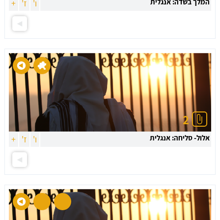
המלך בשדה: אנגלית
ו'
ז'
+
2
אלול- סליחה: אנגלית
ו'
ז'
+