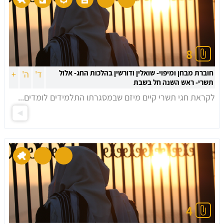
8
חוברת מבחן ומיפוי- שואלין ודורשין בהלכות החג- אלול
ד'
ה'
+
תשרי- ראש השנה חל בשבת
לקראת חגי תשרי קיים מיזם שבמסגרתו התלמידים לומדים...
4