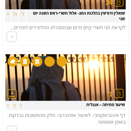
14
שואלין ודורשין בהלכות החג- אלול תשרי-ראש השנה יום
ד'
ה'
+
שני
לקראת חגי תשרי קיים מיזם שבמסגרתו התלמידים לומדים...
1
שיעור פתיחה – אנגלית
ו'
ז'
+
דף אינטראקטיבי. לשיעור אסינכרוני. חלק מהתשובות נבדקות
באופן אוטומטי.