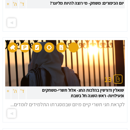
יום הכיפורים: משחק- מי רוצה להיות מליונר?
ד'
ה'
+
13
שואלין ודורשין בהלכות החג- אלול תשרי-משחקים
ד'
ה'
+
ופעילויות- ראש השנה חל בשבת
לקראת חגי תשרי קיים מיזם שבמסגרתו התלמידים לומדים...