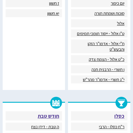
יום כיפור
ז חשוון
סוכות ושמחת תורה
יא חשוון
אלול
ט"ו אלול - ייסוד תומכי תמימים
ח"י אלול - אדמו"ר הזקן
והבעש"ט
כ"ט אלול - הצמח צדק
ו תשרי - הרבנית חנה
י"ג תשרי - אדמו"ר מהר"ש
כסלו
חודש טבת
ר"ח כסלו - הרבי
ה טבת - דידן נצח