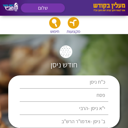
שלום
מקצועות
חיפוש
חודש ניסן
כ"ח ניסן
פסח
י"א ניסן -הרבי
ב' ניסן -אדמו"ר הרש"ב