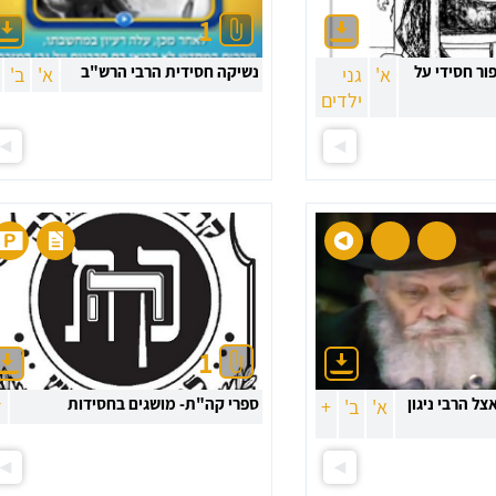
1
ור חסידי על
נשיקה חסידית הרבי הרש"ב
א'
גני
א'
ב'
ילדים
1
צל הרבי ניגון
ספרי קה"ת- מושגים בחסידות
א'
ב'
+
ד