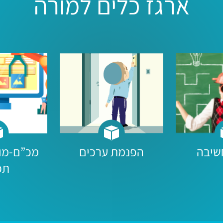
ארגז כלים למורה
שיבה
הפנמת ערכים
מכ”ם-מוד
תכ