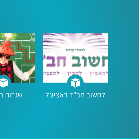
לחשוב חב"ד ראציונל
שגרות ח