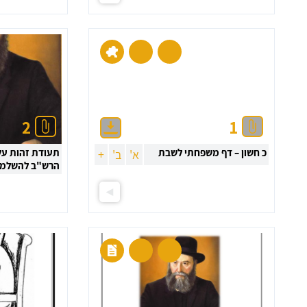
2
1
כ חשון – דף משפחתי לשבת
תעודת זהות על 
א'
ב'
+
הרש"ב להשלמ