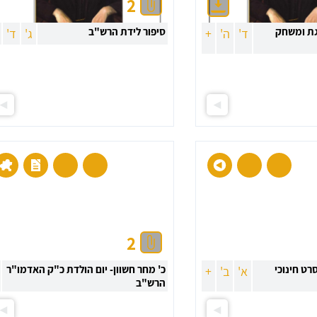
2
גת ומשחק
סיפור לידת הרש"ב
ד'
ה'
+
ג'
ד'
2
רט חינוכי
כ' מחר חשוון- יום הולדת כ"ק האדמו"ר
א'
ב'
+
הרש"ב