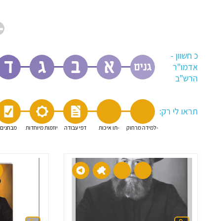
כ חשוון -
אדמו"ר
הרש"ב
תראו לי רק: