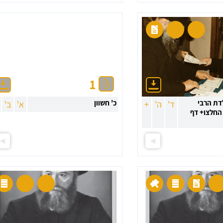
1
לדת הרבי
כ' חשוון
ד'
ה'
+
א'
ב'
החלצו+ דף