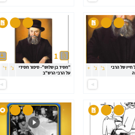
1
חייו של הרבי
"חסיד בן שלוש"- סיפור חסידי
ב'
ג'
+
ג'
ד'
ה
על הרבי הרש"ב