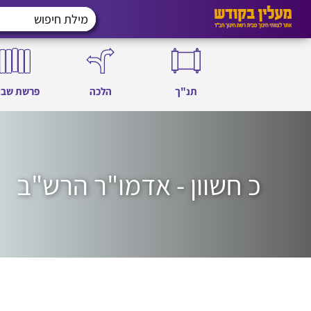
תנ"ך
הלכה
פרשת שבו
כ חשוון - אדמו"ר הרש"ב