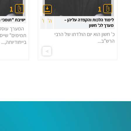
1
1
לימוד הלכות והקפדה עליהן –
ישיבת "תומכי 
ה'
ו'
מערך לכ' חשון
המערך עוסק ב
כ' חשון הוא יום הולדתו של הרבי
תמימים" שייס
הרש"ב...
בייחודיותה,...