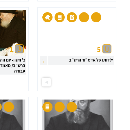
1
5
ילדותו של אדמ"ור הרש"ב
כ' חשון- יום הו
ה'
הרש"ב/ מאמר 
עבודה