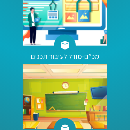
מכ”ם-מודל לעיבוד תכנים