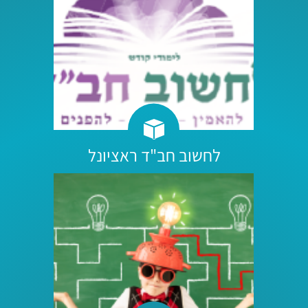
לחשוב חב"ד ראציונל