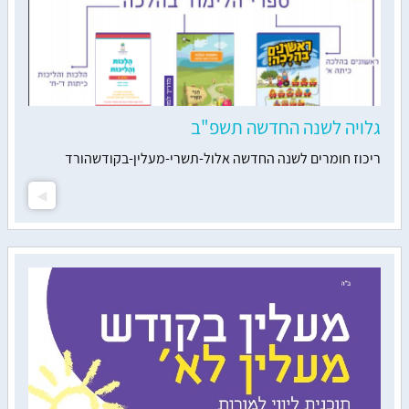
גלויה לשנה החדשה תשפ"ב
ריכוז חומרים לשנה החדשה אלול-תשרי-מעלין-בקודשהורד