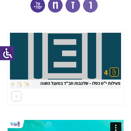
4
פעילות י"ט כסלו – שלהבות חב"ד במעגל השנה
א'
ב'
+