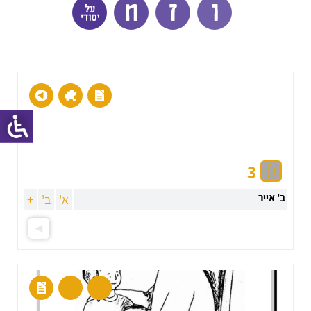
3
ב' אייר
א'
ב'
+