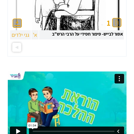
1
אסור לבייש- סיפור חסידי על הרבי הרש"ב
א'
גני ילדים