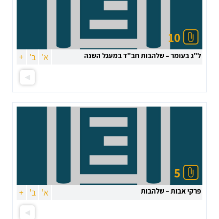
10
ל"ג בעומר – שלהבות חב"ד במעגל השנה
א'
ב'
+
5
פרקי אבות – שלהבות
א'
ב'
+