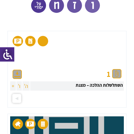
1
השתלשלות ההלכה – מצגת
ה'
ו'
+