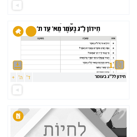
1
חידון לל"ג בעומר
ד'
ה'
+