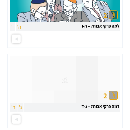
2
למה פרקי אבות? – ה-ו
ה'
ו'
2
למה פרקי אבות? – ג-ד
ג'
ד'