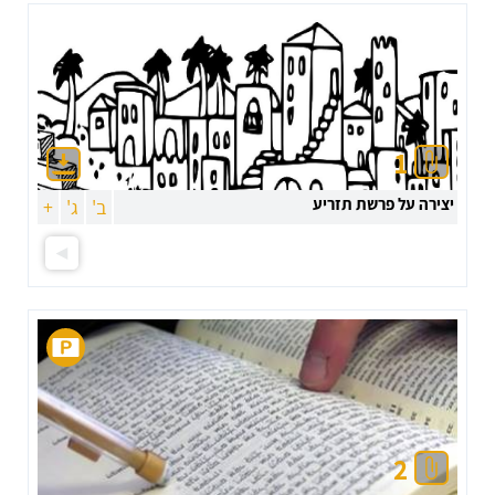
1
יצירה על פרשת תזריע
ב'
ג'
+
2