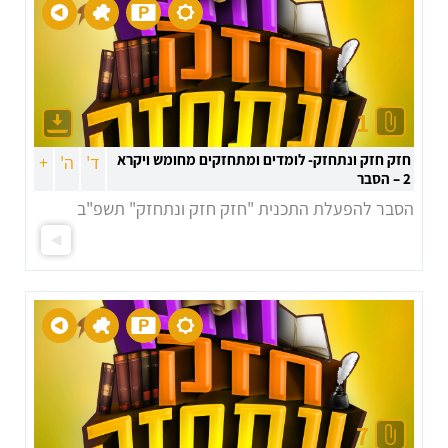
1
חזק חזק ונתחזק- לומדים ומתחזקים מחומש ויקרא
ד'
ה'
+
2 – הסבר
הסבר להפעלת התכנית "חזק חזק ונתחזק" תשפ"ב
7