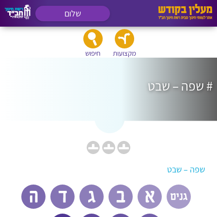
שלום
מקצועות
חיפוש
# שפה – שבט
שפה – שבט