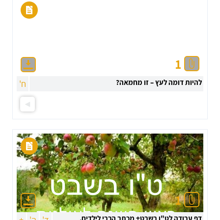
1
להיות דומה לעץ – זו מחמאה?
ח'
1
דף עבודה לט"ו בשבט+ מכתב הרבי לילדים.
ד'
ה'
+