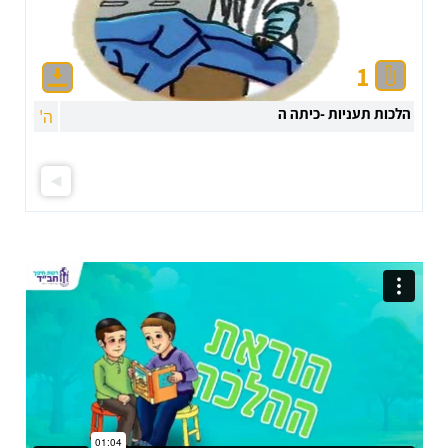
1
הלכות תעניות -כיתה ה
ה'