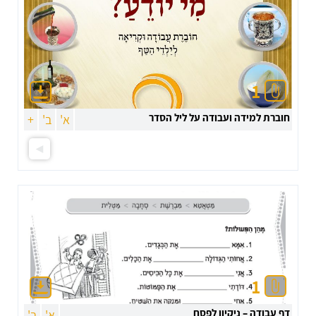
1
חוברת למידה ועבודה על ליל הסדר
א'
ב'
+
1
דף עבודה – ניקיון לפסח
א'
ב'