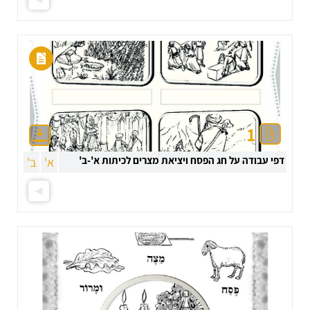
1
דפי עבודה על חג הפסח ויציאת מצרים לכיתות א'-ב'
א'
ב'