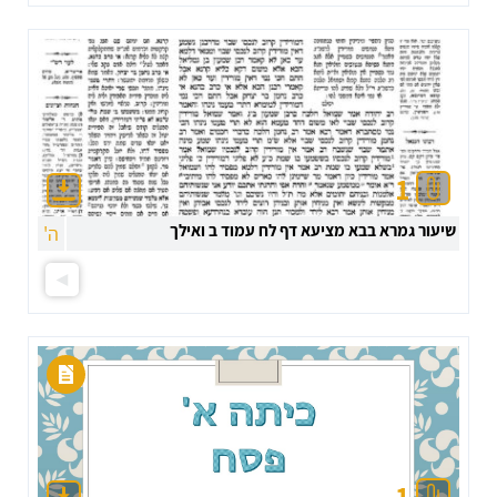
1
שיעור גמרא בבא מציעא דף לח עמוד ב ואילך
ה'
1