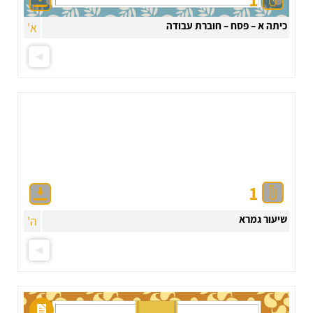
כיתה א – פסח – חוברת עבודה
א'
1
שיעור גמרא
ה'