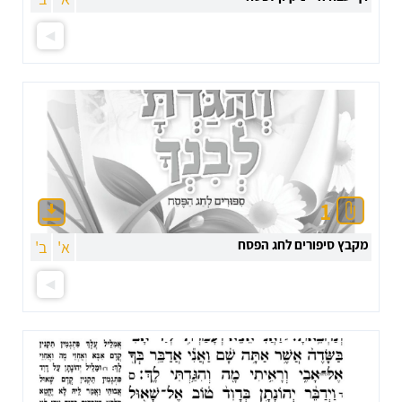
1
מקבץ סיפורים לחג הפסח
א'
ב'