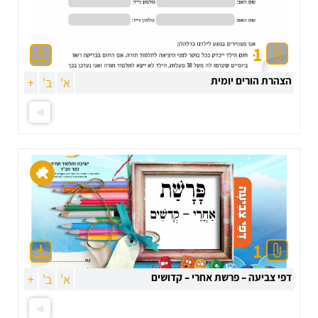
1
הצהרת הורים יומית
א'
ב'
+
1
דפי צביעה – פרשת אחרי – קדושים
א'
ב'
+