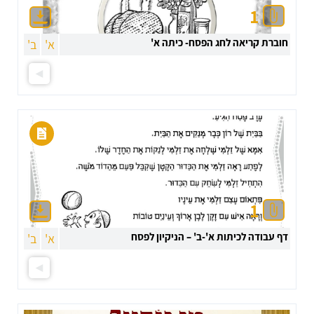
1
חוברת קריאה לחג הפסח- כיתה א'
א'
ב'
1
דף עבודה לכיתות א'-ב' – הניקיון לפסח
א'
ב'