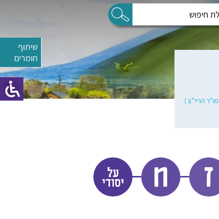
שיתוף
חומרים
ו"ר הריי"צ )