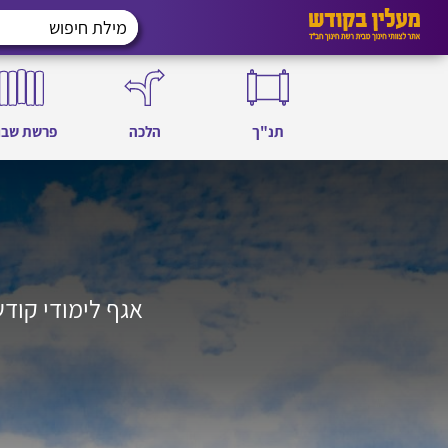
תנ"ך
הלכה
פרשת שבו
אגף לימודי קודש