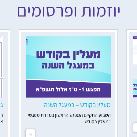
יוזמות ופרסומים
השבת אבידה
הלכות ביקור חולים
ואהבת לרעך כמוך
איסור גנבה וגזלה
לשון הרע ורכילות
מידות טובות
מעלין בקודש – במעגל השנה
גל
השבוע התקיים המפגש הראשון בסדרת מפגשי
רי
"מעלין בקודש...
אל