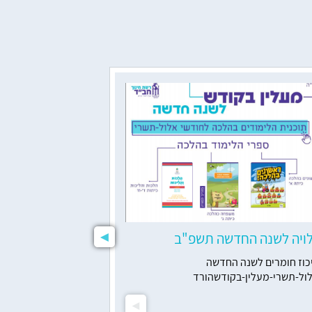
ויה לשנה החדשה תשפ"ב
תוכנית ליווי ל
כוז חומרים לשנה החדשה
תוכנית ליווי למור
ול-תשרי-מעלין-בקודשהורד
הדרכה מקצועיים,..