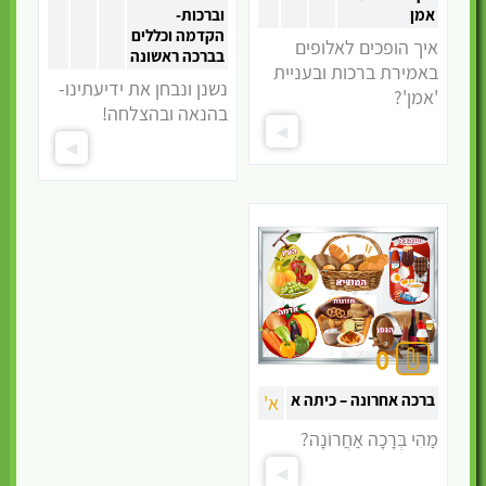
מלאכת דש
אמן
וברכות-
מלאכת צידה
הקדמה וכללים
איך הופכים לאלופים
מלאכת מכה
בברכה ראשונה
באמירת ברכות ובעניית
בפטיש
נשנן ונבחן את ידיעתינו-
'אמן'?
מלאכת קוצר
בהנאה ובהצלחה!
מלאכת מבשל
מלאכת קושר
ומתיר
מלאכת הבערה
וכיבוי
מלאכת מלבן
מלאכת תופר
וקורע
הוצאה
מלאכת כותב
0
ומוחק
מלאכת 'בורר'
ברכה אחרונה – כיתה א
א'
מלאכת בונה וסותר
מַהִי בְּרָכָה אַחֲרוֹנָה?
משחקים בשבת
חולה בשבת