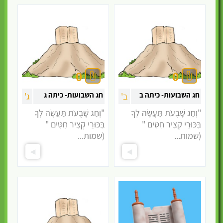
0
0
חג השבועות- כיתה ב
חג השבועות- כיתה ג
ב'
ג'
"וְחַג שָׁבֻעֹת תַּעֲשֶׂה לְךָ
"וְחַג שָׁבֻעֹת תַּעֲשֶׂה לְךָ
בִּכּוּרֵי קְצִיר חִטִּים "
בִּכּוּרֵי קְצִיר חִטִּים "
(שמות...
(שמות...