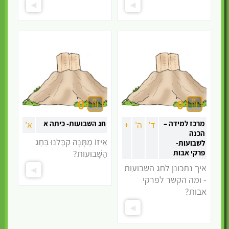
מוקצה ובסיס לדבר
האסור
עיסוק בענייני חול
הטופס אינו זמין זמנית
0
0
מרכז למידה –
חג השבועות- כיתה א
ד'
ה'
+
א'
הכנה
אֵיזוֹ מַתָּנָה קִבַּלְנוּ בְּחַג
לשבועות-
פרקי אבות
הַשָּׁבוּעוֹת?
איך נתכונן לחג השבועות
- ומה הקשר לפרקי
אבות?