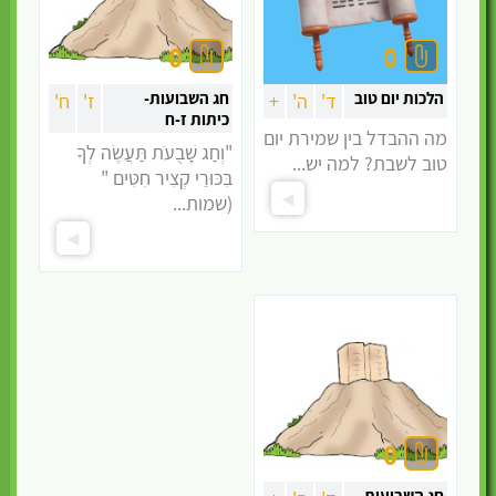
0
0
הלכות יום טוב
חג השבועות-
ד'
ה'
+
ז'
ח'
כיתות ז-ח
מה ההבדל בין שמירת יום
"וְחַג שָׁבֻעֹת תַּעֲשֶׂה לְךָ
טוב לשבת? למה יש...
בִּכּוּרֵי קְצִיר חִטִּים "
(שמות...
0
חג השבועות-