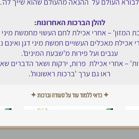
בורא העולם על ההנאה מהעולם שהוא שייך לה'.
כל לשם שמים
מירת הגוף והנפש
ער בעלי חיים
הטופס אינו זמין זמנית
להלן הברכות האחרונות:
ל תשחית
ת המזון
' – אחרי אכילת לחם העשוי מחמשת מיני ד
דרים ושבועות
י אכילת מאכלים העשויים חמשת מיני דגן ואינם נח
ענבים ועל פירות מ'שבעת המינים'.
ות
' – אחרי אכילת פרות, ירקות ושאר הדברים שאי
ראו גם ערך '
ברכות ראשונות
'.
✦ כדאי ללמוד עוד על סעודה וברכות ✦