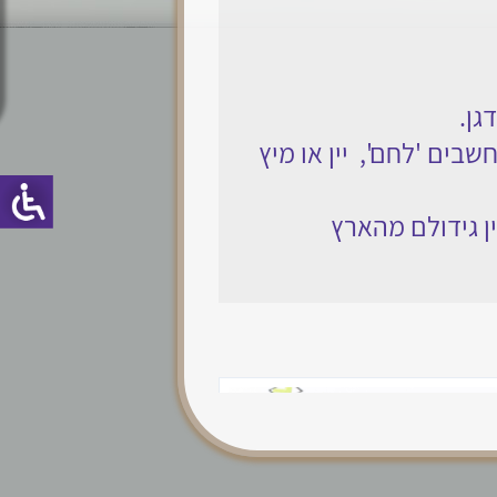
הספירה
הלכות יום טוב
ראש חודש וקידוש
לבנה
גן.
שבים 'לחם', יין או מיץ
ן גידולם מהארץ