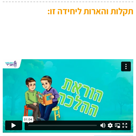
תקלות והארות ליחידה זו:
4. באיזה מקרה נענש הבן על מעשה של כיבוד הורים? (סעיף ט)
kv@reshetch.org.il-מייל התכנית, או לטלפון 0525255039
לא לקבל כמובן מאליו את הנתינה של הסובבים אותנו גם אם זה
חלק מהמחויבות או הגדרת התפקיד שלהם.
למשל- הנהג,
המורה, המוכר בחנות ועוד.
kv@reshetch.org.il-מייל התכנית, או לטלפון 0525255039