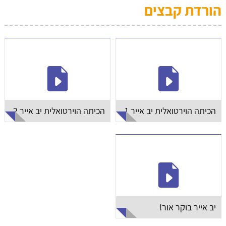
הורדת קבצים
לפניכם כמה פעולות הבחינו אלו פעולות קשורות לכיבוד אב ואב
ואלו למורא אב ואם
הכיתה הוירטואלית יב אייר 1
הכיתה הוירטואלית יב אייר 2
"בבוקר כשמהמיטה אני קמה, אני מסדרת השמיכה ומקפלת
הפיג'מה"
" אני מטאטא את הרצפה יום כן יום לא, היום כן!"
5
. "הזבל לסל וחסל!"
יב אייר בוקר אור!