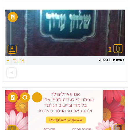
1
מושגים בהלכה
א'
ב'
+
1