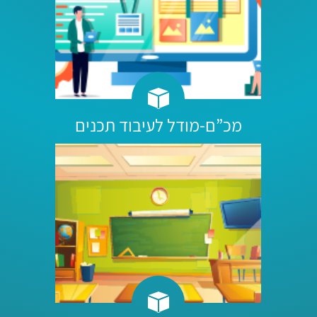
מכ”ם-מודל לעיבוד תכנים