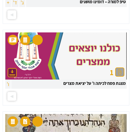
טיפ למורה – דומינו מושגים
ג'
ד'
+
1
מצגת פסח לכיתה ו' על יציאת מצרים
ו'