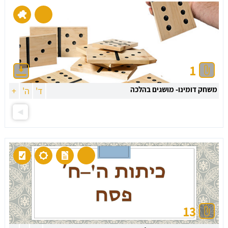
1
משחק דומינו- מושגים בהלכה
ד'
ה'
+
13