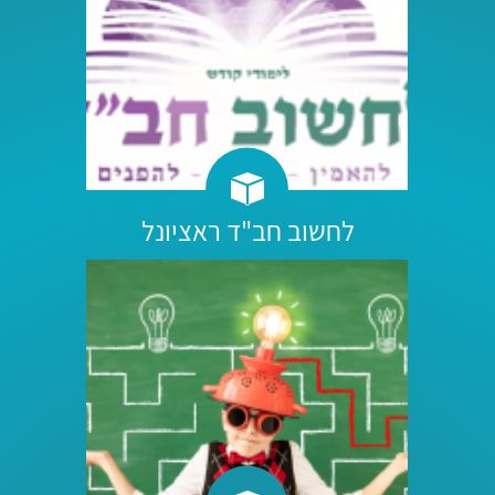
לחשוב חב"ד ראציונל