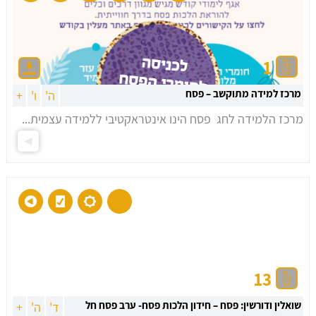
1
מרכז למידה מתוקשב – פסח
ה'
ו'
+
מרכז הלמידה לחג פסח הינו אינטראקטיבי ללמידה עצמית...
13
שואלין ודורשין: פסח – חידון הלכות פסח- ערב פסח חל
ד'
ה'
+