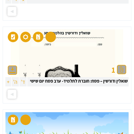
1
שואלין ודורשין – פסח: חוברת לתלמיד- ערב פסח יום שישי
ד'
ה'
+