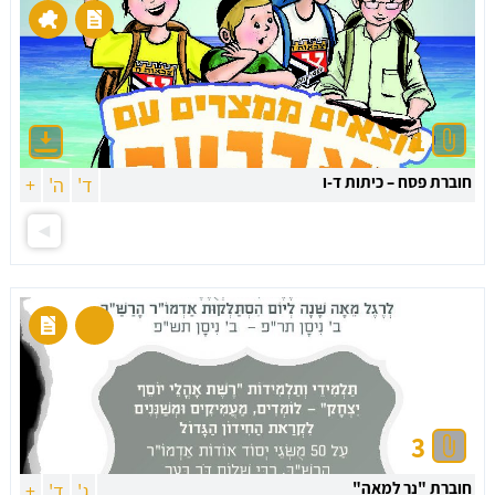
1
חוברת פסח – כיתות ד-ו
ד'
ה'
+
3
חוברת "נר למאה"
ג'
ד'
+