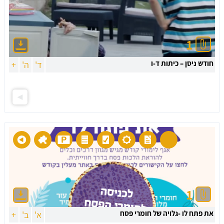
1
חודש ניסן – כיתות ד-ו
ד'
ה'
+
1
את פתח לו -גלויה של חומרי פסח
א'
ב'
+