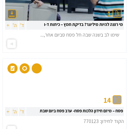
1
מי רוצה להיות מיליונר? בדיקת חמץ – כיתות ד-ו
ד'
ה'
+
שימו לב בשנה שבה חל פסח סביום אחר,...
14
פסח – מיזם חידון הלכות פסח- ערב פסח ביום שבת
ד'
ה'
+
הקוד לחידון: 770123