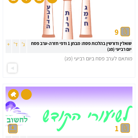
9
שואלין ודורשין בהלכות פסח: מבחן 1 ודפי חזרה-ערב פסח
ג'
ד'
+
יום רביעי (פג)
מותאם לערב פסח ביום רביעי (פג)
1