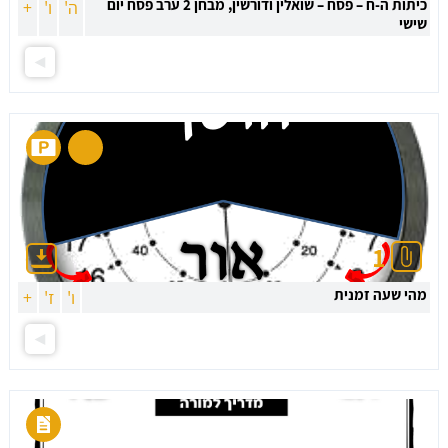
כיתות ה-ח – פסח – שואלין ודורשין, מבחן 2 ערב פסח יום
ה'
ו'
+
שישי
1
מהי שעה זמנית
ו'
ז'
+