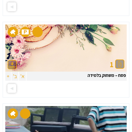
1
פסח – משחוק בלמידה
א'
ב'
+